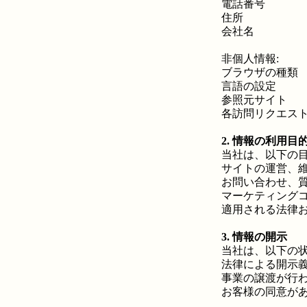
電話番号
住所
会社名
非個人情報:
ブラウザの種類
言語の設定
参照元サイト
各訪問リクエス
2. 情報の利用目
当社は、以下の
サイトの運営、
お問い合わせ、
マーケティング
適用される法律
3. 情報の開示
当社は、以下の
法律による開示
事業の譲渡が行
お客様の同意が