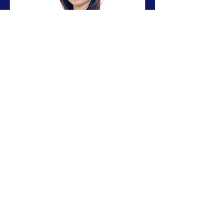
プロジェクトマネージャー（ベトナ
ム）
​Tran Thi Thu Thuy
デンソーベトナムで10年以上、コーポ
レート領域のマネージャー職等を担
う。製造業における組織体制や役割配
分、および、品質向上に関する理解も
深い。同社における優秀社員賞を受
賞。
日系医療製造販売企業にて、事業再生
を全社内のNo.2として、人事・経理・
内部統制・販売・製造のすべての面で
牽引。