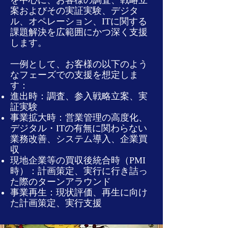
を中心に、お客様の調査、戦略立
案およびその実証実験、デジタ
ル、オペレーション、ITに関する
課題解決を広範囲にかつ深く支援
します。
一例として、お客様の以下のよう
なフェーズでの支援を想定しま
す：
進出時：調査、参入戦略立案、実
証実験
事業拡大時：営業管理の高度化、
デジタル・ITの有無に関わらない
業務改善、システム導入、企業買
収
現地企業等の買収後統合時（PMI
時）：計画策定、実行に行き詰っ
た際のターンアラウンド
事業再生：現状評価、再生に向け
た計画策定、実行支援