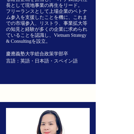
長として現地事業の再生をリード。
フリーランスとして上場企業のベトナ
ム参入を支援したことを機に、これま
での市場参入、リストラ、事業拡大等
の知見と経験が多くの企業に求められ
ていることを認識し、Vietnam Strategy
& Consultingを設立。
​慶應義塾大学総合政策学部卒
​言語：英語・日本語・スペイン語